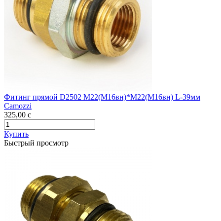
Фитинг прямой D2502 М22(М16вн)*М22(М16вн) L-39мм
Camozzi
325,00
c
Купить
Быстрый просмотр