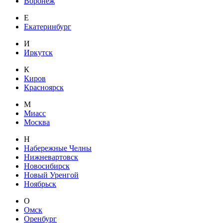
Воронеж
Е
Екатеринбург
И
Иркутск
К
Киров
Красноярск
М
Миасс
Москва
Н
Набережные Челны
Нижневартовск
Новосибирск
Новый Уренгой
Ноябрьск
О
Омск
Оренбург