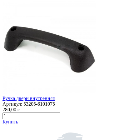
Ручка двери внутренняя
Артикул:
53205-6101075
280,00
c
Купить