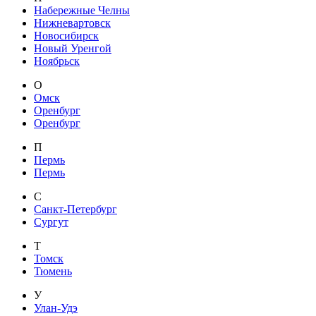
Набережные Челны
Нижневартовск
Новосибирск
Новый Уренгой
Ноябрьск
О
Омск
Оренбург
Оренбург
П
Пермь
Пермь
С
Санкт-Петербург
Сургут
Т
Томск
Тюмень
У
Улан-Удэ